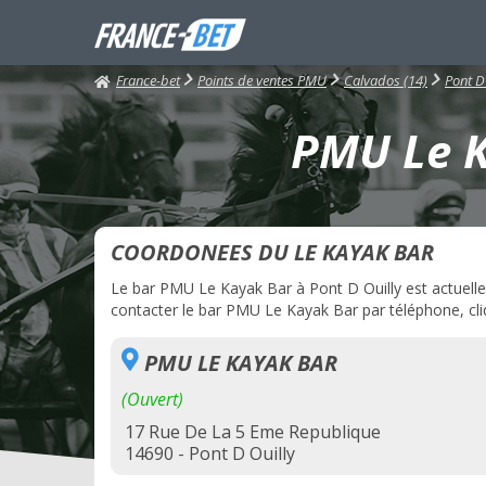
France-bet
Points de ventes PMU
Calvados (14)
Pont D
PMU Le K
COORDONEES DU LE KAYAK BAR
Le bar PMU Le Kayak Bar à Pont D Ouilly est actuellem
contacter le bar PMU Le Kayak Bar par téléphone, cliq
PMU LE KAYAK BAR
(Ouvert)
17 Rue De La 5 Eme Republique
14690 - Pont D Ouilly