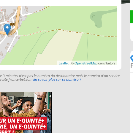
Leaflet
| ©
OpenStreetMap
contributors
P
le 3 minutes n'est pas le numéro du destinataire mais le numéro d'un service
 le site france-bet.com
En savoir plus sur ce numéro ?