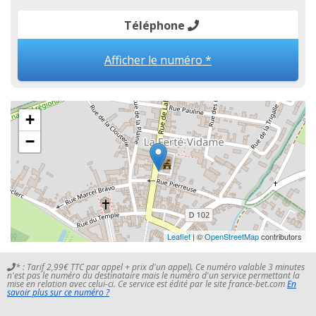
Téléphone
Afficher le numéro *
+
−
Leaflet
| ©
OpenStreetMap
contributors
* : Tarif 2,99€ TTC par appel + prix d'un appel). Ce numéro valable 3 minutes
n'est pas le numéro du destinataire mais le numéro d'un service permettant la
mise en relation avec celui-ci. Ce service est édité par le site france-bet.com
En
savoir plus sur ce numéro ?