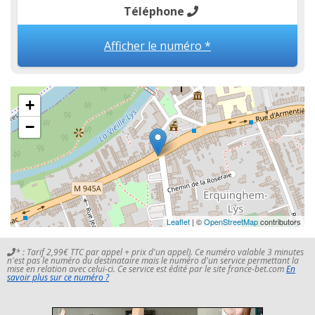
Téléphone
Afficher le numéro *
+
−
Leaflet
| ©
OpenStreetMap
contributors
* : Tarif 2,99€ TTC par appel + prix d'un appel). Ce numéro valable 3 minutes
n'est pas le numéro du destinataire mais le numéro d'un service permettant la
mise en relation avec celui-ci. Ce service est édité par le site france-bet.com
En
savoir plus sur ce numéro ?