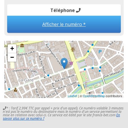
Téléphone
Afficher le numéro *
+
−
Leaflet
| ©
OpenStreetMap
contributors
* : Tarif 2,99€ TTC par appel + prix d'un appel). Ce numéro valable 3 minutes
n'est pas le numéro du destinataire mais le numéro d'un service permettant la
mise en relation avec celui-ci. Ce service est édité par le site france-bet.com
En
savoir plus sur ce numéro ?