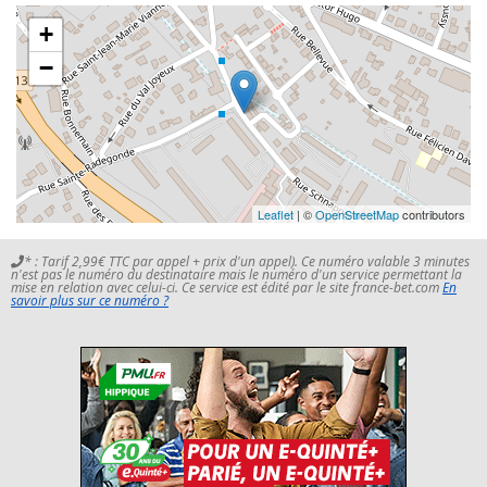
+
−
Leaflet
| ©
OpenStreetMap
contributors
* : Tarif 2,99€ TTC par appel + prix d'un appel). Ce numéro valable 3 minutes
n'est pas le numéro du destinataire mais le numéro d'un service permettant la
mise en relation avec celui-ci. Ce service est édité par le site france-bet.com
En
savoir plus sur ce numéro ?