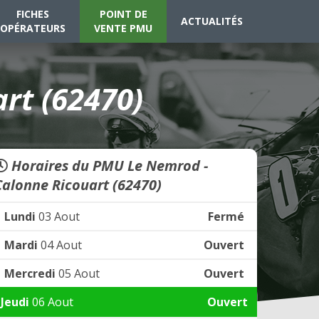
FICHES
POINT DE
ACTUALITÉS
OPÉRATEURS
VENTE PMU
rt (62470)
Horaires du PMU Le Nemrod -
Calonne Ricouart (62470)
Lundi
03 Aout
Fermé
Mardi
04 Aout
Ouvert
Mercredi
05 Aout
Ouvert
Jeudi
06 Aout
Ouvert