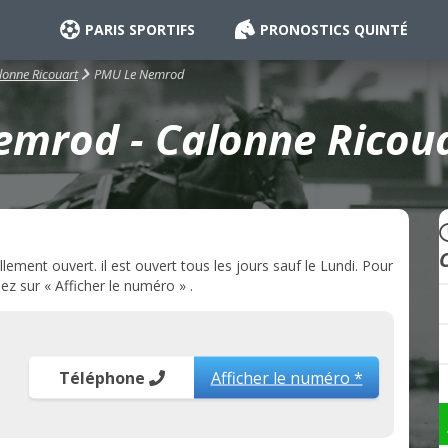
PARIS SPORTIFS
PRONOSTICS QUINTÉ
PMU Le Nemrod
lonne Ricouart
mrod - Calonne Ricoua
ment ouvert. il est ouvert tous les jours sauf le Lundi. Pour
z sur « Afficher le numéro » .
Téléphone
Afficher le numéro *