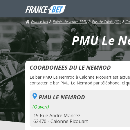
France-bet
Points de ventes PMU
Pas de Calais (62)
Ca
PMU Le Ne
COORDONEES DU LE NEMROD
Le bar PMU Le Nemrod à Calonne Ricouart est actuelle
contacter le bar PMU Le Nemrod par téléphone, clique
PMU LE NEMROD
(Ouvert)
19 Rue Andre Mancez
62470 - Calonne Ricouart