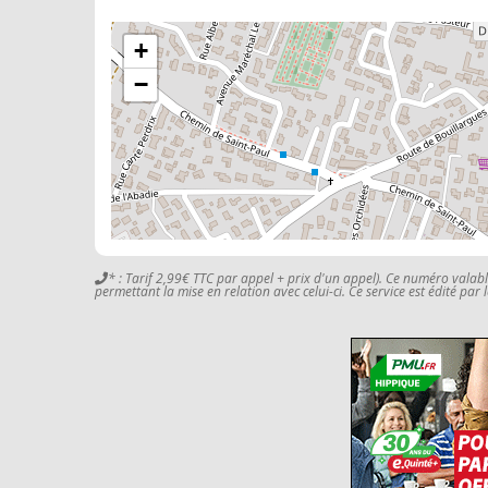
+
−
* : Tarif 2,99€ TTC par appel + prix d'un appel). Ce numéro valab
permettant la mise en relation avec celui-ci. Ce service est édité par