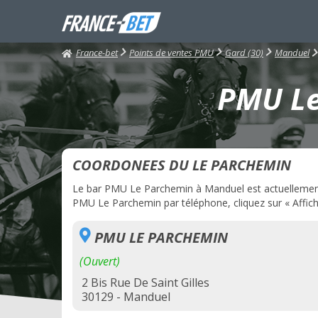
France-bet
Points de ventes PMU
Gard (30)
Manduel
PMU Le
COORDONEES DU LE PARCHEMIN
Le bar PMU Le Parchemin à Manduel est actuellement o
PMU Le Parchemin par téléphone, cliquez sur « Affich
PMU LE PARCHEMIN
(Ouvert)
2 Bis Rue De Saint Gilles
30129 - Manduel