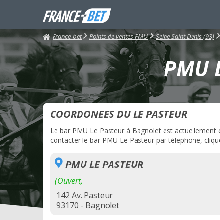
France-bet
Points de ventes PMU
Seine Saint Denis (93)
PMU L
COORDONEES DU LE PASTEUR
Le bar PMU Le Pasteur à Bagnolet est actuellement ouv
contacter le bar PMU Le Pasteur par téléphone, clique
PMU LE PASTEUR
(Ouvert)
142 Av. Pasteur
93170 - Bagnolet