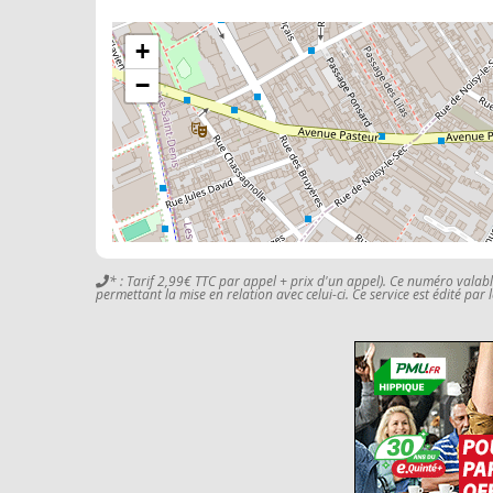
+
−
* : Tarif 2,99€ TTC par appel + prix d'un appel). Ce numéro valab
permettant la mise en relation avec celui-ci. Ce service est édité par