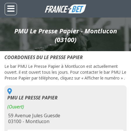
PMU Le Presse Papier - Montlucon
(03100)
COORDONEES DU LE PRESSE PAPIER
Le bar PMU Le Presse Papier à Montlucon est actuellement
ouvert. il est ouvert tous les jours. Pour contacter le bar PMU Le
Presse Papier par téléphone, cliquez sur « Afficher le numéro » .
PMU LE PRESSE PAPIER
(Ouvert)
59 Avenue Jules Guesde
03100 - Montlucon