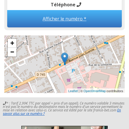
Téléphone
Afficher le numéro *
+
−
Leaflet
| ©
OpenStreetMap
contributors
* : Tarif 2,99€ TTC par appel + prix d'un appel). Ce numéro valable 3 minutes
n'est pas le numéro du destinataire mais le numéro d'un service permettant la
mise en relation avec celui-ci. Ce service est édité par le site france-bet.com
En
savoir plus sur ce numéro ?