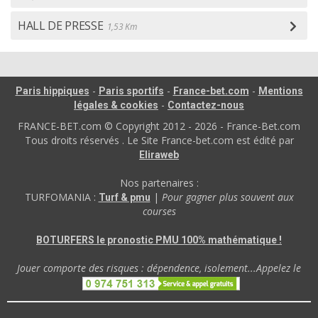
HALL DE PRESSE
1,53 Km
-
-
-
Paris hippiques
Paris sportifs
France-bet.com
Mentions
-
légales & cookies
Contactez-nous
FRANCE-BET.com © Copyright 2012 - 2026 - France-Bet.com
Tous droits réservés . Le Site France-bet.com est édité par
Eliraweb
Nos partenaires :
TURFOMANIA :
|
Pour gagner plus souvent aux
Turf & pmu
courses
BOTURFERS le pronostic PMU 100% mathématique !
Jouer comporte des risques : dépendence, isolement...Appelez le