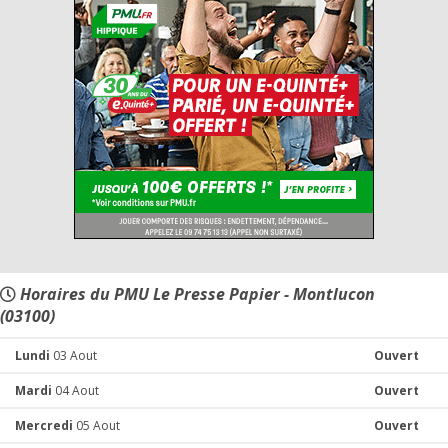
Horaires du PMU Le Presse Papier - Montlucon
(03100)
Lundi
03 Aout
Ouvert
Mardi
04 Aout
Ouvert
Mercredi
05 Aout
Ouvert