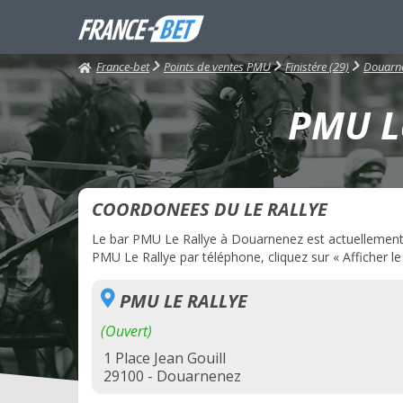
France-bet
Points de ventes PMU
Finistére (29)
Douarn
PMU Le
COORDONEES DU LE RALLYE
Le bar PMU Le Rallye à Douarnenez est actuellement ou
PMU Le Rallye par téléphone, cliquez sur « Afficher l
PMU LE RALLYE
(Ouvert)
1 Place Jean Gouill
29100 - Douarnenez