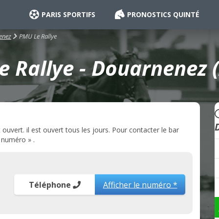
PARIS SPORTIFS
PRONOSTICS QUINTÉ
PMU Le Rallye
enez
 Rallye - Douarnenez 
vert. il est ouvert tous les jours. Pour contacter le bar
e numéro » .
Téléphone
Afficher le numéro *