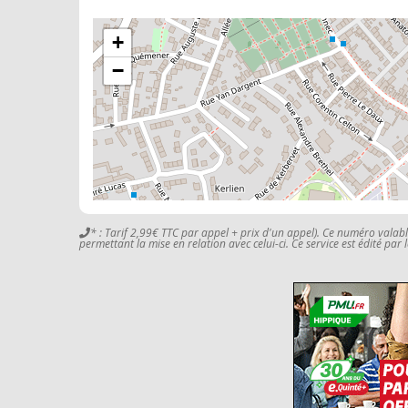
+
−
* : Tarif 2,99€ TTC par appel + prix d'un appel). Ce numéro valab
permettant la mise en relation avec celui-ci. Ce service est édité par