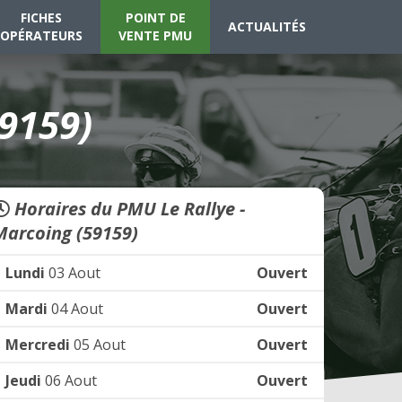
FICHES
POINT DE
ACTUALITÉS
OPÉRATEURS
VENTE PMU
59159)
Horaires du PMU Le Rallye -
Marcoing (59159)
Lundi
03 Aout
Ouvert
Mardi
04 Aout
Ouvert
Mercredi
05 Aout
Ouvert
Jeudi
06 Aout
Ouvert