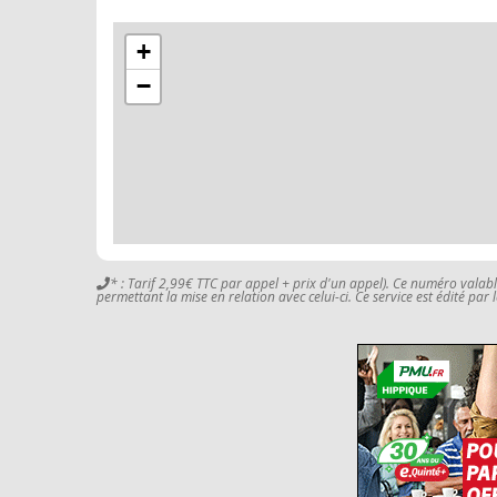
+
−
* : Tarif 2,99€ TTC par appel + prix d'un appel). Ce numéro valab
permettant la mise en relation avec celui-ci. Ce service est édité par