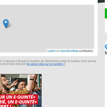
Leaflet
| ©
OpenStreetMap
contributors
le 3 minutes n'est pas le numéro du destinataire mais le numéro d'un service
 le site france-bet.com
En savoir plus sur ce numéro ?