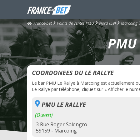
France-bet
Points de ventes PMU
Nord (59)
Marcoing
PMU L
COORDONEES DU LE RALLYE
Le bar PMU Le Rallye à Marcoing est actuellement ouve
Le Rallye par téléphone, cliquez sur « Afficher le numé
PMU LE RALLYE
(Ouvert)
3 Rue Roger Salengro
59159 - Marcoing