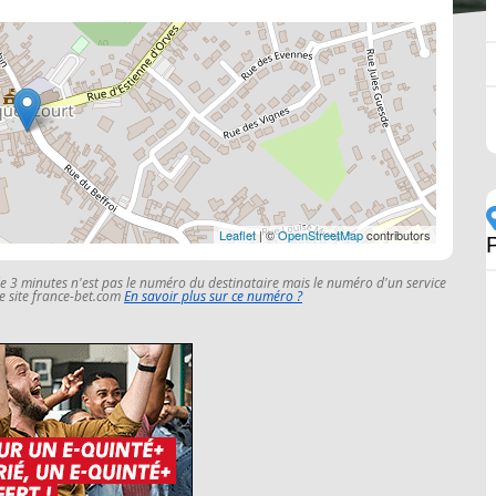
Leaflet
| ©
OpenStreetMap
contributors
le 3 minutes n'est pas le numéro du destinataire mais le numéro d'un service
 le site france-bet.com
En savoir plus sur ce numéro ?