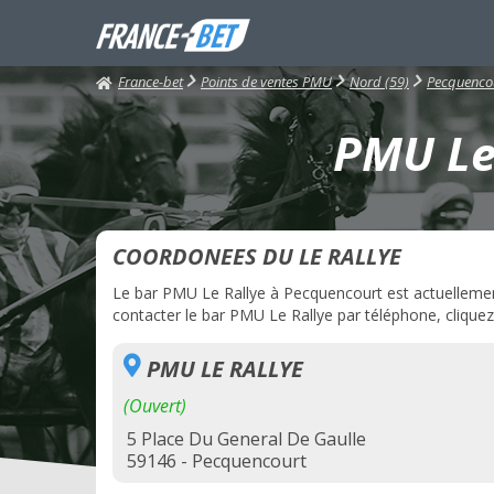
France-bet
Points de ventes PMU
Nord (59)
Pecquenco
PMU Le 
COORDONEES DU LE RALLYE
Le bar PMU Le Rallye à Pecquencourt est actuellement 
contacter le bar PMU Le Rallye par téléphone, cliquez 
PMU LE RALLYE
(Ouvert)
5 Place Du General De Gaulle
59146 - Pecquencourt