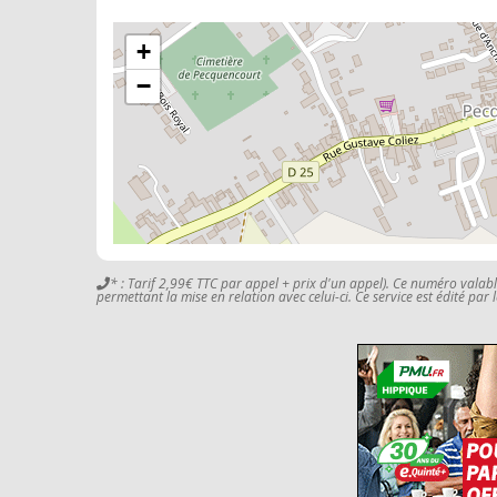
+
−
* : Tarif 2,99€ TTC par appel + prix d'un appel). Ce numéro valab
permettant la mise en relation avec celui-ci. Ce service est édité par