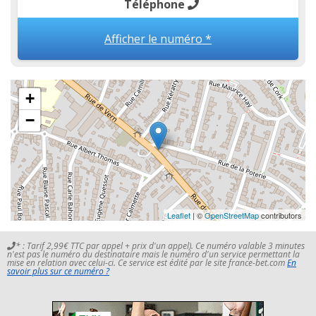
Téléphone
Afficher le numéro *
+
−
Leaflet
| ©
OpenStreetMap
contributors
* : Tarif 2,99€ TTC par appel + prix d'un appel). Ce numéro valable 3 minutes
n'est pas le numéro du destinataire mais le numéro d'un service permettant la
mise en relation avec celui-ci. Ce service est édité par le site france-bet.com
En
savoir plus sur ce numéro ?