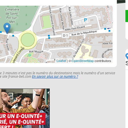
Leaflet
| ©
OpenStreetMap
contributors
le 3 minutes n'est pas le numéro du destinataire mais le numéro d'un service
 le site france-bet.com
En savoir plus sur ce numéro ?