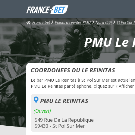
France-bet
Points de ventes PMU
Nord (59)
St Pol Sur
PMU Le R
COORDONEES DU LE REINITAS
Le bar PMU Le Reinitas à St Pol Sur Mer est actuelleme
PMU Le Reinitas par téléphone, cliquez sur « Afficher
PMU LE REINITAS
(Ouvert)
549 Rue De La Republique
59430 - St Pol Sur Mer