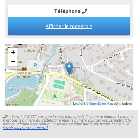
Téléphone
Afficher le numéro *
+
−
Leaflet
| ©
OpenStreetMap
contributors
* : Tarif 2,99€ TTC par appel + prix d'un appel). Ce numéro valable 3 minutes
n'est pas le numéro du destinataire mais le numéro d'un service permettant la
mise en relation avec celui-ci. Ce service est édité par le site france-bet.com
En
savoir plus sur ce numéro ?