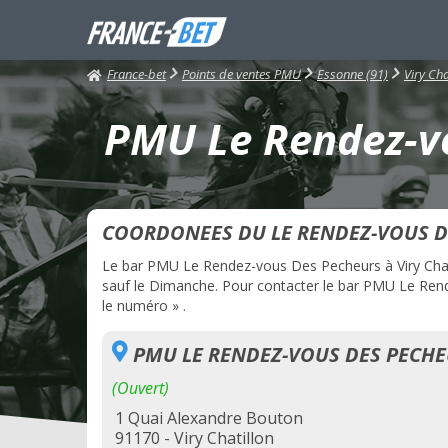
France-bet
Points de ventes PMU
Essonne (91)
Viry Cha
PMU Le Rendez-vo
COORDONEES DU LE RENDEZ-VOUS D
Le bar PMU Le Rendez-vous Des Pecheurs à Viry Chatill
sauf le Dimanche. Pour contacter le bar PMU Le Rend
le numéro » .
PMU LE RENDEZ-VOUS DES PECH
(Ouvert)
1 Quai Alexandre Bouton
91170 - Viry Chatillon