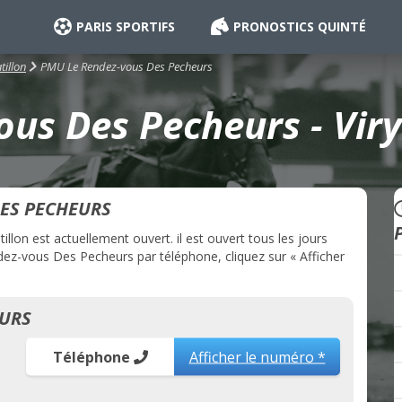
PARIS SPORTIFS
PRONOSTICS QUINTÉ
PMU Le Rendez-vous Des Pecheurs
tillon
us Des Pecheurs - Viry 
ES PECHEURS
on est actuellement ouvert. il est ouvert tous les jours
ez-vous Des Pecheurs par téléphone, cliquez sur « Afficher
EURS
Téléphone
Afficher le numéro *