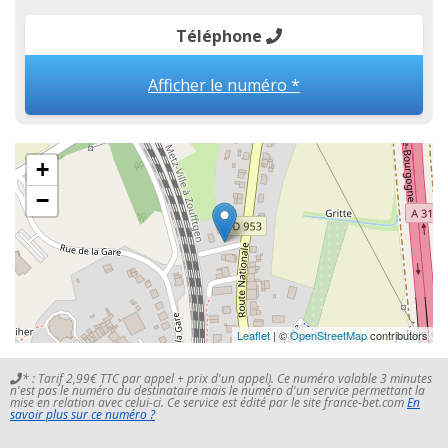
Téléphone
Afficher le numéro *
+
−
Leaflet
| ©
OpenStreetMap
contributors
* : Tarif 2,99€ TTC par appel + prix d'un appel). Ce numéro valable 3 minutes
n'est pas le numéro du destinataire mais le numéro d'un service permettant la
mise en relation avec celui-ci. Ce service est édité par le site france-bet.com
En
savoir plus sur ce numéro ?