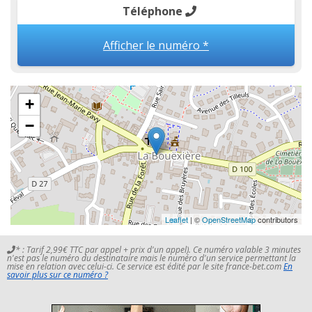
Téléphone
Afficher le numéro *
+
−
Leaflet
| ©
OpenStreetMap
contributors
* : Tarif 2,99€ TTC par appel + prix d'un appel). Ce numéro valable 3 minutes
n'est pas le numéro du destinataire mais le numéro d'un service permettant la
mise en relation avec celui-ci. Ce service est édité par le site france-bet.com
En
savoir plus sur ce numéro ?