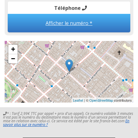
Téléphone
Afficher le numéro *
+
−
Leaflet
| ©
OpenStreetMap
contributors
* : Tarif 2,99€ TTC par appel + prix d'un appel). Ce numéro valable 3 minutes
n'est pas le numéro du destinataire mais le numéro d'un service permettant la
mise en relation avec celui-ci. Ce service est édité par le site france-bet.com
En
savoir plus sur ce numéro ?