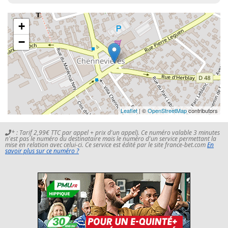
+
−
Leaflet
| ©
OpenStreetMap
contributors
* : Tarif 2,99€ TTC par appel + prix d'un appel). Ce numéro valable 3 minutes
n'est pas le numéro du destinataire mais le numéro d'un service permettant la
mise en relation avec celui-ci. Ce service est édité par le site france-bet.com
En
savoir plus sur ce numéro ?