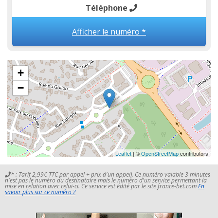
Téléphone
Afficher le numéro *
+
−
Leaflet
| ©
OpenStreetMap
contributors
* : Tarif 2,99€ TTC par appel + prix d'un appel). Ce numéro valable 3 minutes
n'est pas le numéro du destinataire mais le numéro d'un service permettant la
mise en relation avec celui-ci. Ce service est édité par le site france-bet.com
En
savoir plus sur ce numéro ?