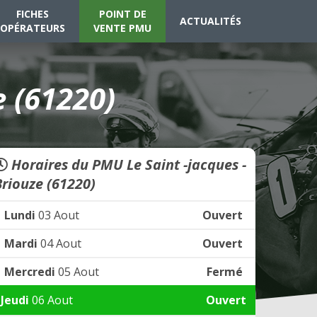
FICHES
POINT DE
ACTUALITÉS
OPÉRATEURS
VENTE PMU
e (61220)
Horaires du PMU Le Saint -jacques -
Briouze (61220)
Lundi
03 Aout
Ouvert
Mardi
04 Aout
Ouvert
Mercredi
05 Aout
Fermé
Jeudi
06 Aout
Ouvert