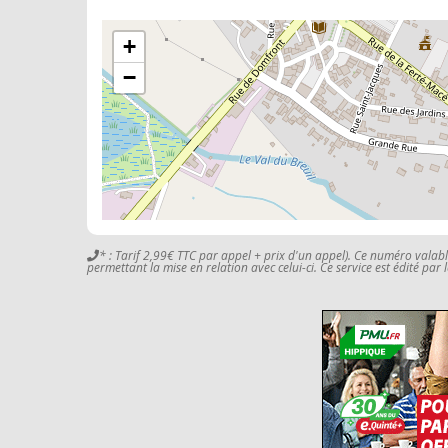
+
−
* : Tarif 2,99€ TTC par appel + prix d'un appel). Ce numéro valab
permettant la mise en relation avec celui-ci. Ce service est édité par