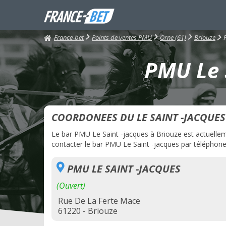
France-bet
Points de ventes PMU
Orne (61)
Briouze
PMU Le S
COORDONEES DU LE SAINT -JACQUES
Le bar PMU Le Saint -jacques à Briouze est actuelleme
contacter le bar PMU Le Saint -jacques par téléphone, 
PMU LE SAINT -JACQUES
(Ouvert)
Rue De La Ferte Mace
61220 - Briouze