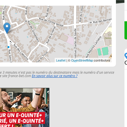
Leaflet
| ©
OpenStreetMap
contributors
le 3 minutes n'est pas le numéro du destinataire mais le numéro d'un service
 le site france-bet.com
En savoir plus sur ce numéro ?