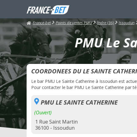
France-bet
Points de ventes PMU
Indre (36)
Issoudun
PMU Le Sai
COORDONEES DU LE SAINTE CATHER
Le bar PMU Le Sainte Catherine à Issoudun est actuell
Pour contacter le bar PMU Le Sainte Catherine par tél
PMU LE SAINTE CATHERINE
(Ouvert)
1 Rue Saint Martin
36100 - Issoudun