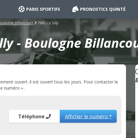
PARIS SPORTIFS
PRONOSTICS QUINTÉ
PMU Le Silly
oulogne Billancourt
ly - Boulogne Billanco
ement ouvert. il est ouvert tous les jours. Pour contacter le
 le numéro » .
Téléphone
Afficher le numéro *