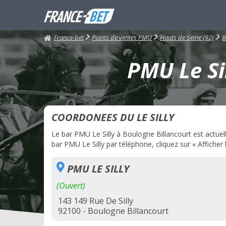
France-bet
Points de ventes PMU
Hauts de Seine (92)
B
PMU Le Sil
COORDONEES DU LE SILLY
Le bar PMU Le Silly à Boulogne Billancourt est actuell
bar PMU Le Silly par téléphone, cliquez sur « Afficher
PMU LE SILLY
(Ouvert)
143 149 Rue De Silly
92100 - Boulogne Billancourt