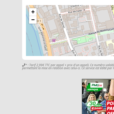
+
−
* : Tarif 2,99€ TTC par appel + prix d'un appel). Ce numéro valab
permettant la mise en relation avec celui-ci. Ce service est édité par