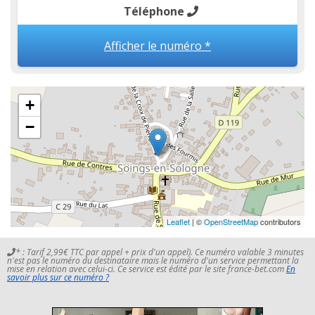
Téléphone
Afficher le numéro *
+
−
Leaflet
| ©
OpenStreetMap
contributors
* : Tarif 2,99€ TTC par appel + prix d'un appel). Ce numéro valable 3 minutes
n'est pas le numéro du destinataire mais le numéro d'un service permettant la
mise en relation avec celui-ci. Ce service est édité par le site france-bet.com
En
savoir plus sur ce numéro ?