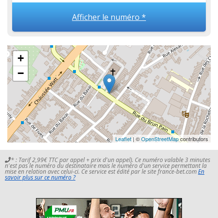
Afficher le numéro *
+
−
Leaflet
| ©
OpenStreetMap
contributors
* : Tarif 2,99€ TTC par appel + prix d'un appel). Ce numéro valable 3 minutes
n'est pas le numéro du destinataire mais le numéro d'un service permettant la
mise en relation avec celui-ci. Ce service est édité par le site france-bet.com
En
savoir plus sur ce numéro ?