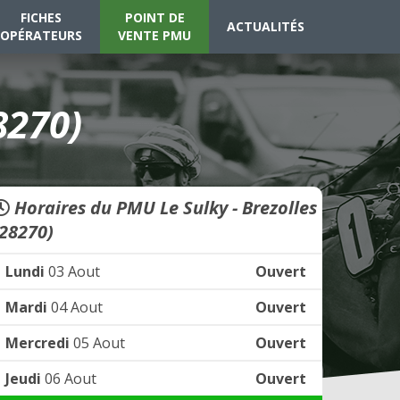
FICHES
POINT DE
ACTUALITÉS
OPÉRATEURS
VENTE PMU
8270)
Horaires du PMU Le Sulky - Brezolles
(28270)
Lundi
03 Aout
Ouvert
Mardi
04 Aout
Ouvert
Mercredi
05 Aout
Ouvert
Jeudi
06 Aout
Ouvert