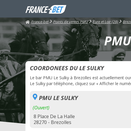
France-bet
Points de ventes PMU
Eure et Loir (28)
Brezo
PMU 
COORDONEES DU LE SULKY
Le bar PMU Le Sulky à Brezolles est actuellement ouve
Le Sulky par téléphone, cliquez sur « Afficher le numér
PMU LE SULKY
(Ouvert)
8 Place De La Halle
28270 - Brezolles