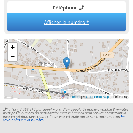
Téléphone
Afficher le numéro *
+
−
Leaflet
| ©
OpenStreetMap
contributors
* : Tarif 2,99€ TTC par appel + prix d'un appel). Ce numéro valable 3 minutes
n'est pas le numéro du destinataire mais le numéro d'un service permettant la
mise en relation avec celui-ci. Ce service est édité par le site france-bet.com
En
savoir plus sur ce numéro ?