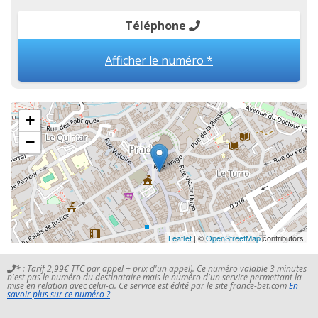
Téléphone
Afficher le numéro *
+
−
Leaflet
| ©
OpenStreetMap
contributors
* : Tarif 2,99€ TTC par appel + prix d'un appel). Ce numéro valable 3 minutes
n'est pas le numéro du destinataire mais le numéro d'un service permettant la
mise en relation avec celui-ci. Ce service est édité par le site france-bet.com
En
savoir plus sur ce numéro ?