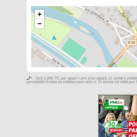
+
−
* : Tarif 2,99€ TTC par appel + prix d'un appel). Ce numéro valab
permettant la mise en relation avec celui-ci. Ce service est édité par