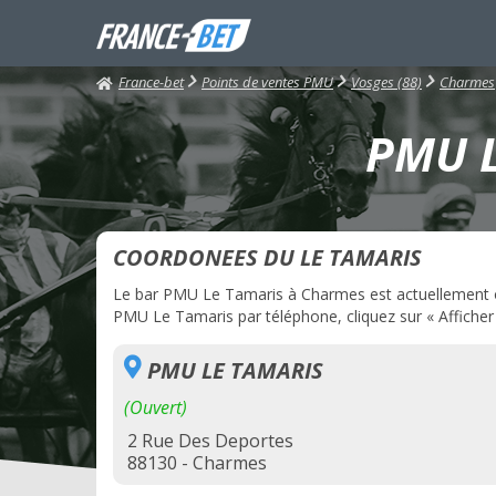
France-bet
Points de ventes PMU
Vosges (88)
Charmes
PMU L
COORDONEES DU LE TAMARIS
Le bar PMU Le Tamaris à Charmes est actuellement ouve
PMU Le Tamaris par téléphone, cliquez sur « Afficher
PMU LE TAMARIS
(Ouvert)
2 Rue Des Deportes
88130 - Charmes