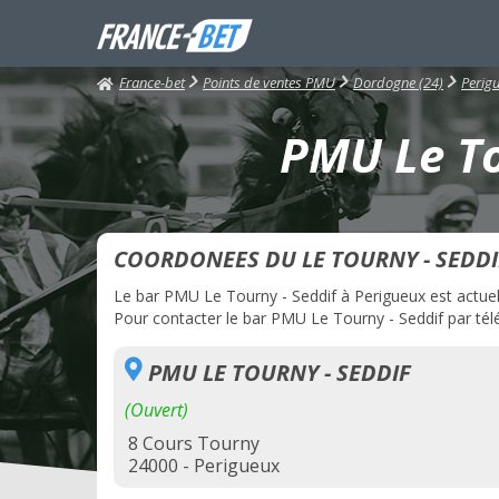
France-bet
Points de ventes PMU
Dordogne (24)
Perig
PMU Le To
COORDONEES DU LE TOURNY - SEDDI
Le bar PMU Le Tourny - Seddif à Perigueux est actuell
Pour contacter le bar PMU Le Tourny - Seddif par télé
PMU LE TOURNY - SEDDIF
(Ouvert)
8 Cours Tourny
24000 - Perigueux