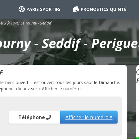
PARIS SPORTIFS
PRONOSTICS QUINTÉ
PMU Le Tourny - Seddif
ueux
urny - Seddif - Perigue
F
ement ouvert. il est ouvert tous les jours sauf le Dimanche.
phone, cliquez sur « Afficher le numéro » .
Téléphone
Afficher le numéro *