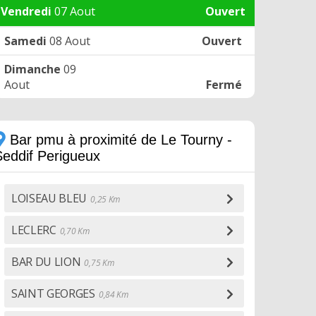
Vendredi
07 Aout
Ouvert
Samedi
08 Aout
Ouvert
Dimanche
09
Aout
Fermé
Bar pmu à proximité de Le Tourny -
Seddif Perigueux
LOISEAU BLEU
0,25 Km
LECLERC
0,70 Km
BAR DU LION
0,75 Km
SAINT GEORGES
0,84 Km