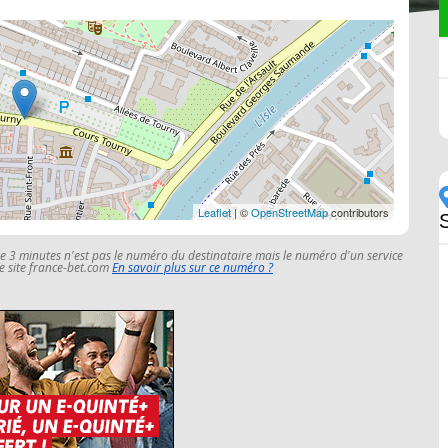
Leaflet
| ©
OpenStreetMap
contributors
le 3 minutes n'est pas le numéro du destinataire mais le numéro d'un service
 le site france-bet.com
En savoir plus sur ce numéro ?