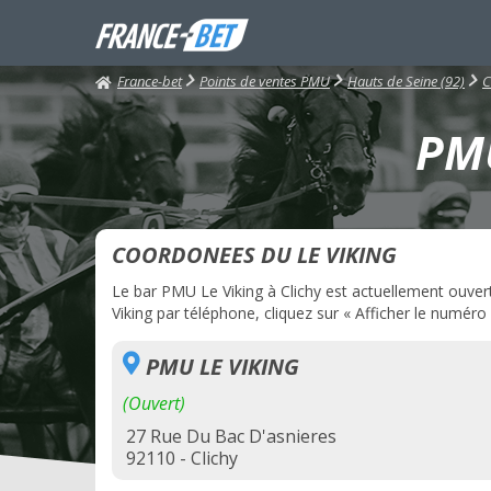
France-bet
Points de ventes PMU
Hauts de Seine (92)
C
PMU
COORDONEES DU LE VIKING
Le bar PMU Le Viking à Clichy est actuellement ouvert.
Viking par téléphone, cliquez sur « Afficher le numéro 
PMU LE VIKING
(Ouvert)
27 Rue Du Bac D'asnieres
92110 - Clichy