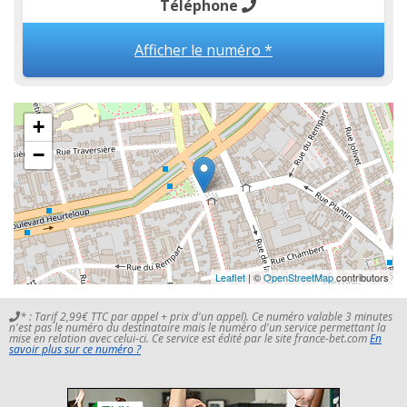
Téléphone
Afficher le numéro *
+
−
Leaflet
| ©
OpenStreetMap
contributors
* : Tarif 2,99€ TTC par appel + prix d'un appel). Ce numéro valable 3 minutes
n'est pas le numéro du destinataire mais le numéro d'un service permettant la
mise en relation avec celui-ci. Ce service est édité par le site france-bet.com
En
savoir plus sur ce numéro ?