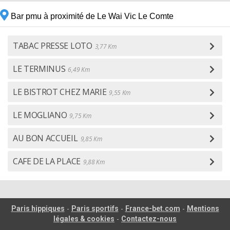
Bar pmu à proximité de Le Wai Vic Le Comte
TABAC PRESSE LOTO
3,77 Km
LE TERMINUS
6,49 Km
LE BISTROT CHEZ MARIE
9,55 Km
LE MOGLIANO
9,75 Km
AU BON ACCUEIL
9,85 Km
CAFE DE LA PLACE
9,88 Km
-
-
-
Paris hippiques
Paris sportifs
France-bet.com
Mentions
-
légales & cookies
Contactez-nous