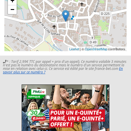
+
−
Leaflet
| ©
OpenStreetMap
contributors
* : Tarif 2,99€ TTC par appel + prix d'un appel). Ce numéro valable 3 minutes
n'est pas le numéro du destinataire mais le numéro d'un service permettant la
mise en relation avec celui-ci. Ce service est édité par le site france-bet.com
En
savoir plus sur ce numéro ?