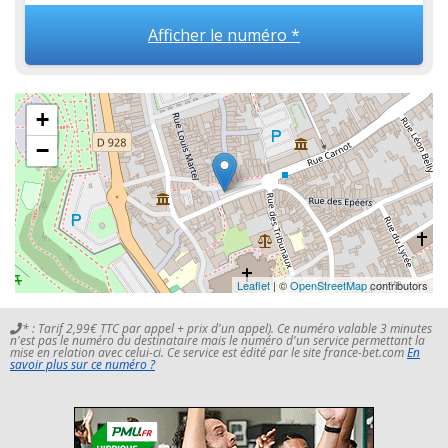
Afficher le numéro *
+
−
Leaflet
| ©
OpenStreetMap
contributors
* : Tarif 2,99€ TTC par appel + prix d'un appel). Ce numéro valable 3 minutes
n'est pas le numéro du destinataire mais le numéro d'un service permettant la
mise en relation avec celui-ci. Ce service est édité par le site france-bet.com
En
savoir plus sur ce numéro ?