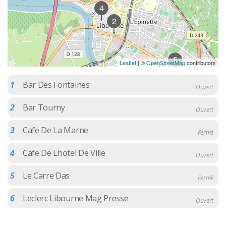
4
2
5
Leaflet
| ©
OpenStreetMap
contributors
1
Bar Des Fontaines
Ouvert
2
Bar Tourny
Ouvert
3
Cafe De La Marne
Fermé
4
Cafe De Lhotel De Ville
Ouvert
5
Le Carre Das
Fermé
6
Leclerc Libourne Mag Presse
Ouvert