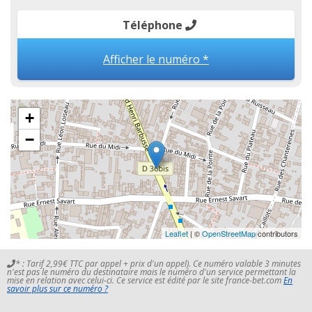
Téléphone
Afficher le numéro *
+
−
Leaflet
| ©
OpenStreetMap
contributors
* : Tarif 2,99€ TTC par appel + prix d'un appel). Ce numéro valable 3 minutes
n'est pas le numéro du destinataire mais le numéro d'un service permettant la
mise en relation avec celui-ci. Ce service est édité par le site france-bet.com
En
savoir plus sur ce numéro ?