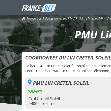
France-bet
Points de ventes PMU
Val de Marne (94)
Cre
PMU Lin
COORDONEES DU LIN CRETEIL SOLEIL
Le bar PMU Lin Creteil Soleil à Creteil est actuellemen
contacter le bar PMU Lin Creteil Soleil par téléphone, 
PMU LIN CRETEIL SOLEIL
(Ouvert)
Ccal Creteil Soleil
94000 - Creteil