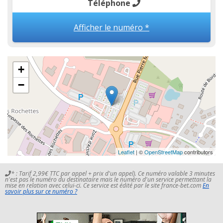
Téléphone
Afficher le numéro *
+
−
Leaflet
| ©
OpenStreetMap
contributors
* : Tarif 2,99€ TTC par appel + prix d'un appel). Ce numéro valable 3 minutes
n'est pas le numéro du destinataire mais le numéro d'un service permettant la
mise en relation avec celui-ci. Ce service est édité par le site france-bet.com
En
savoir plus sur ce numéro ?