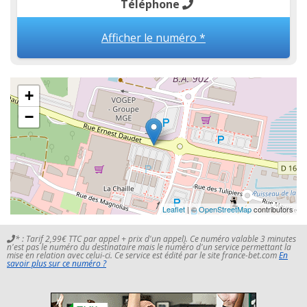
Téléphone
Afficher le numéro *
+
−
Leaflet
| ©
OpenStreetMap
contributors
* : Tarif 2,99€ TTC par appel + prix d'un appel). Ce numéro valable 3 minutes
n'est pas le numéro du destinataire mais le numéro d'un service permettant la
mise en relation avec celui-ci. Ce service est édité par le site france-bet.com
En
savoir plus sur ce numéro ?