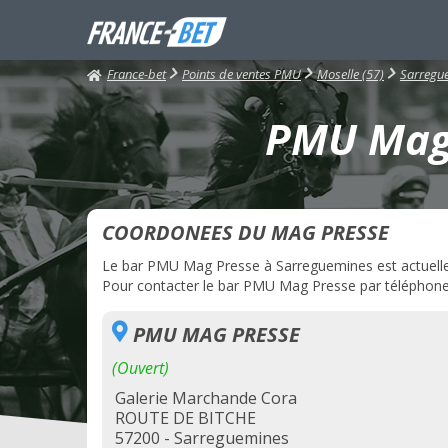
France-bet
Points de ventes PMU
Moselle (57)
Sarregu
PMU Mag 
COORDONEES DU MAG PRESSE
Le bar PMU Mag Presse à Sarreguemines est actuelleme
Pour contacter le bar PMU Mag Presse par téléphone, 
PMU MAG PRESSE
(Ouvert)
Galerie Marchande Cora
ROUTE DE BITCHE
57200 - Sarreguemines