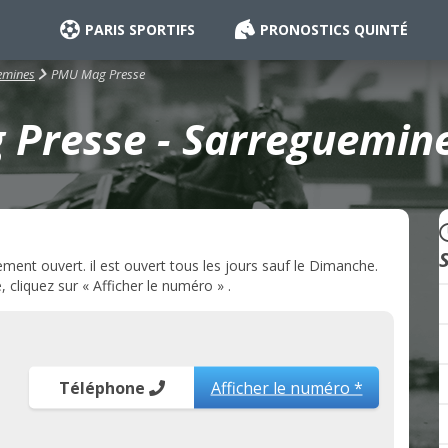
PARIS SPORTIFS
PRONOSTICS QUINTÉ
PMU Mag Presse
emines
Presse - Sarreguemine
nt ouvert. il est ouvert tous les jours sauf le Dimanche.
cliquez sur « Afficher le numéro » .
Téléphone
Afficher le numéro *