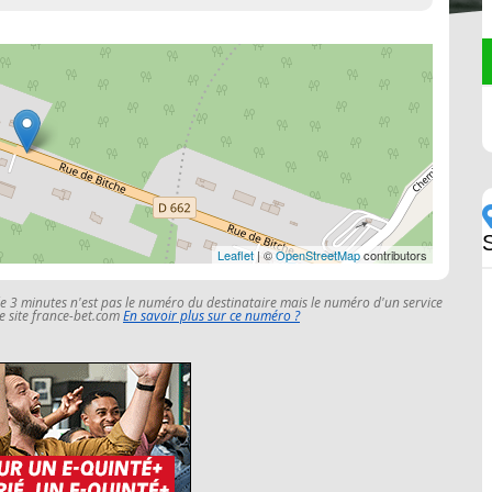
Leaflet
| ©
OpenStreetMap
contributors
le 3 minutes n'est pas le numéro du destinataire mais le numéro d'un service
 le site france-bet.com
En savoir plus sur ce numéro ?