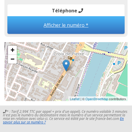
Téléphone
Afficher le numéro *
+
−
Leaflet
| ©
OpenStreetMap
contributors
* : Tarif 2,99€ TTC par appel + prix d'un appel). Ce numéro valable 3 minutes
n'est pas le numéro du destinataire mais le numéro d'un service permettant la
mise en relation avec celui-ci. Ce service est édité par le site france-bet.com
En
savoir plus sur ce numéro ?