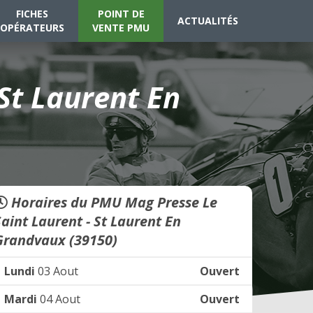
FICHES
POINT DE
ACTUALITÉS
OPÉRATEURS
VENTE PMU
St Laurent En
Horaires du PMU Mag Presse Le
Saint Laurent - St Laurent En
Grandvaux (39150)
Lundi
03 Aout
Ouvert
Mardi
04 Aout
Ouvert