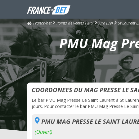
France-bet
Points de ventes PMU
Jura (39)
St Laurent 
PMU Mag Pres
COORDONEES DU MAG PRESSE LE SA
Le bar PMU Mag Presse Le Saint Laurent à St Laurent 
jours. Pour contacter le bar PMU Mag Presse Le Saint 
PMU MAG PRESSE LE SAINT LAUR
(Ouvert)