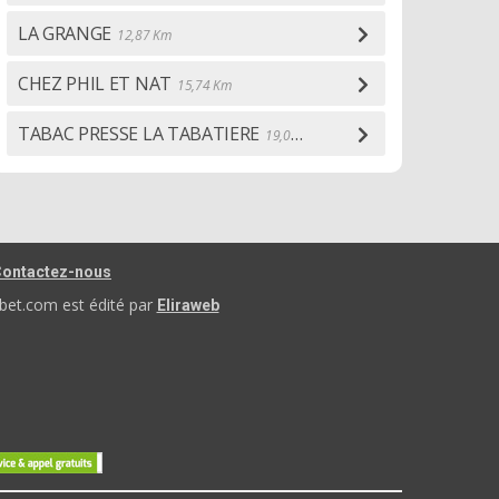
LA GRANGE
12,87 Km
CHEZ PHIL ET NAT
15,74 Km
TABAC PRESSE LA TABATIERE
19,05 Km
ontactez-nous
bet.com est édité par
Eliraweb