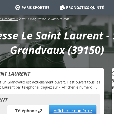
PARIS SPORTIFS
PRONOSTICS QUINTÉ
PMU Mag Presse Le Saint Laurent
En Grandvaux
se Le Saint Laurent - 
Grandvaux (39150)
INT LAURENT
En Grandvaux est actuellement ouvert. il est ouvert tous les
Laurent par téléphone, cliquez sur « Afficher le numéro » .
ENT
Téléphone
Afficher le numéro *