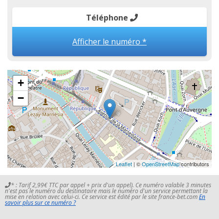
Téléphone
Afficher le numéro *
+
−
Leaflet
| ©
OpenStreetMap
contributors
* : Tarif 2,99€ TTC par appel + prix d'un appel). Ce numéro valable 3 minutes
n'est pas le numéro du destinataire mais le numéro d'un service permettant la
mise en relation avec celui-ci. Ce service est édité par le site france-bet.com
En
savoir plus sur ce numéro ?