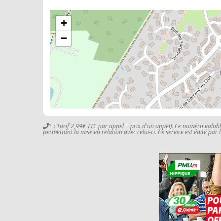
+
−
* : Tarif 2,99€ TTC par appel + prix d'un appel). Ce numéro valab
permettant la mise en relation avec celui-ci. Ce service est édité par