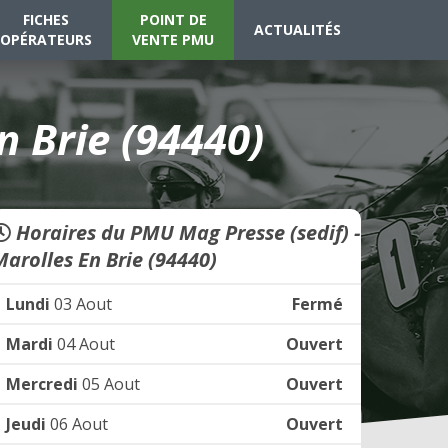
FICHES
POINT DE
ACTUALITÉS
OPÉRATEURS
VENTE PMU
n Brie (94440)
Horaires du PMU Mag Presse (sedif) -
Marolles En Brie (94440)
Lundi
03 Aout
Fermé
Mardi
04 Aout
Ouvert
Mercredi
05 Aout
Ouvert
Jeudi
06 Aout
Ouvert