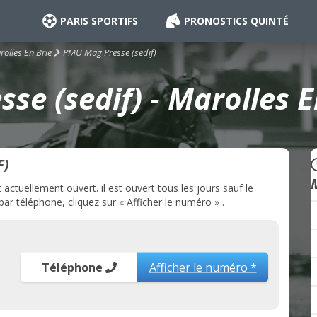
PARIS SPORTIFS
PRONOSTICS QUINTÉ
PMU Mag Presse (sedif)
olles En Brie
e (sedif) - Marolles E
F)
ctuellement ouvert. il est ouvert tous les jours sauf le
ar téléphone, cliquez sur « Afficher le numéro » .
Téléphone
Afficher le numéro *