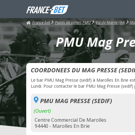
France-bet
Points de ventes PMU
Val de Marne (94)
Mar
PMU Mag Press
COORDONEES DU MAG PRESSE (SEDI
Le bar PMU Mag Presse (sedif) à Marolles En Brie est a
Lundi. Pour contacter le bar PMU Mag Presse (sedif) p
PMU MAG PRESSE (SEDIF)
(Ouvert)
Centre Commercial De Marolles
94440 - Marolles En Brie