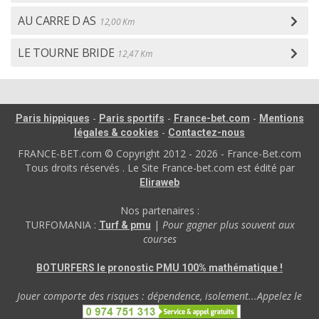
AU CARRE D AS
12,00 Km
LE TOURNE BRIDE
12,47 Km
-
-
-
Paris hippiques
Paris sportifs
France-bet.com
Mentions
-
légales & cookies
Contactez-nous
FRANCE-BET.com © Copyright 2012 - 2026 - France-Bet.com
Tous droits réservés . Le Site France-bet.com est édité par
Eliraweb
Nos partenaires :
TURFOMANIA :
|
Pour gagner plus souvent aux
Turf & pmu
courses
BOTURFERS le pronostic PMU 100% mathématique !
Jouer comporte des risques : dépendence, isolement...Appelez le