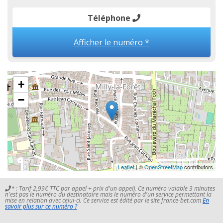
Téléphone
Afficher le numéro *
+
−
Leaflet
| ©
OpenStreetMap
contributors
* : Tarif 2,99€ TTC par appel + prix d'un appel). Ce numéro valable 3 minutes
n'est pas le numéro du destinataire mais le numéro d'un service permettant la
mise en relation avec celui-ci. Ce service est édité par le site france-bet.com
En
savoir plus sur ce numéro ?