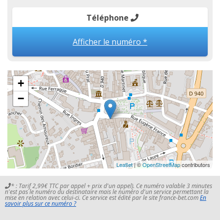
Téléphone
Afficher le numéro *
+
−
Leaflet
| ©
OpenStreetMap
contributors
* : Tarif 2,99€ TTC par appel + prix d'un appel). Ce numéro valable 3 minutes
n'est pas le numéro du destinataire mais le numéro d'un service permettant la
mise en relation avec celui-ci. Ce service est édité par le site france-bet.com
En
savoir plus sur ce numéro ?