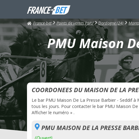
France-bet
Points de ventes PMU
Dordogne (24)
Montp
PMU Maison De 
COORDONEES DU MAISON DE LA PRES
Le bar PMU Maison De La Presse Barbier - Seddif à M
tous les jours. Pour contacter le bar PMU Maison De L
Afficher le numéro » .
PMU MAISON DE LA PRESSE BARBI
(Ouvert)