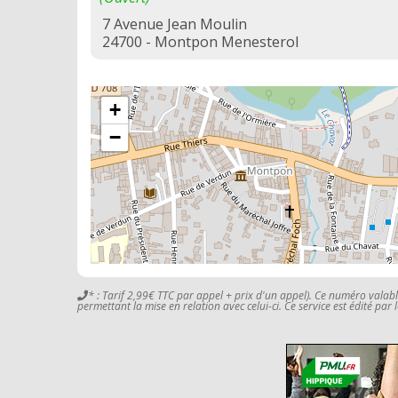
7 Avenue Jean Moulin
24700 - Montpon Menesterol
+
−
* : Tarif 2,99€ TTC par appel + prix d'un appel). Ce numéro valab
permettant la mise en relation avec celui-ci. Ce service est édité par