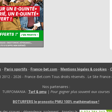
-
-
-
-
s
Paris sportifs
France-bet.com
Mentions légales & cookies
C
012 - 2026 - France-Bet.com Tous droits réservés . Le Site France-
Nos partenaires :
TURFOMANIA :
|
Pour gagner plus souvent aux courses
Turf & pmu
BOTURFERS le pronostic PMU 100% mathématique !
 des risques : dépendence, isolement...Appelez le