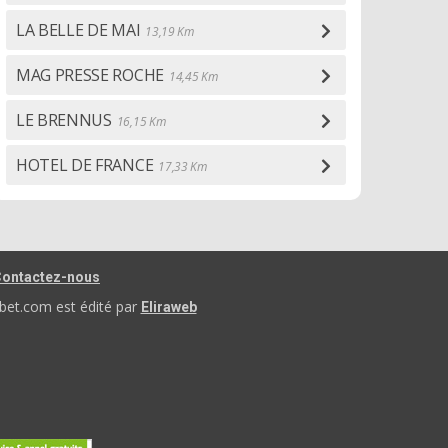
LA BELLE DE MAI
13,19 Km
MAG PRESSE ROCHE
14,45 Km
LE BRENNUS
16,15 Km
HOTEL DE FRANCE
17,33 Km
ontactez-nous
bet.com est édité par
Eliraweb