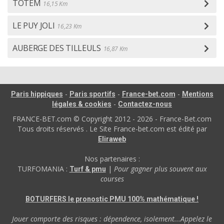
TOTEM
16,15 Km
LE PUY JOLI
16,23 Km
AUBERGE DES TILLEULS
16,87 Km
-
-
-
Paris hippiques
Paris sportifs
France-bet.com
Mentions
-
légales & cookies
Contactez-nous
FRANCE-BET.com © Copyright 2012 - 2026 - France-Bet.com
Tous droits réservés . Le Site France-bet.com est édité par
Eliraweb
Nos partenaires :
TURFOMANIA :
|
Pour gagner plus souvent aux
Turf & pmu
courses
BOTURFERS le pronostic PMU 100% mathématique !
Jouer comporte des risques : dépendence, isolement...Appelez le