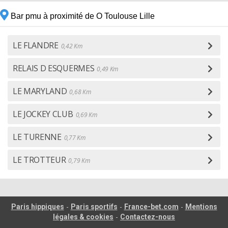
Bar pmu à proximité de O Toulouse Lille
LE FLANDRE
0,42 Km
RELAIS D ESQUERMES
0,49 Km
LE MARYLAND
0,68 Km
LE JOCKEY CLUB
0,69 Km
LE TURENNE
0,77 Km
LE TROTTEUR
0,79 Km
-
-
-
Paris hippiques
Paris sportifs
France-bet.com
Mentions
-
légales & cookies
Contactez-nous