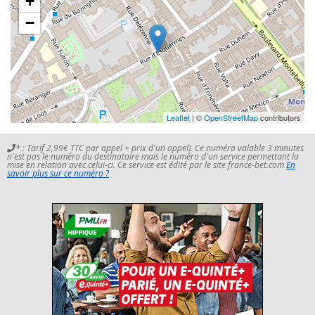
+
−
Leaflet
| ©
OpenStreetMap
contributors
* : Tarif 2,99€ TTC par appel + prix d'un appel). Ce numéro valable 3 minutes
n'est pas le numéro du destinataire mais le numéro d'un service permettant la
mise en relation avec celui-ci. Ce service est édité par le site france-bet.com
En
savoir plus sur ce numéro ?